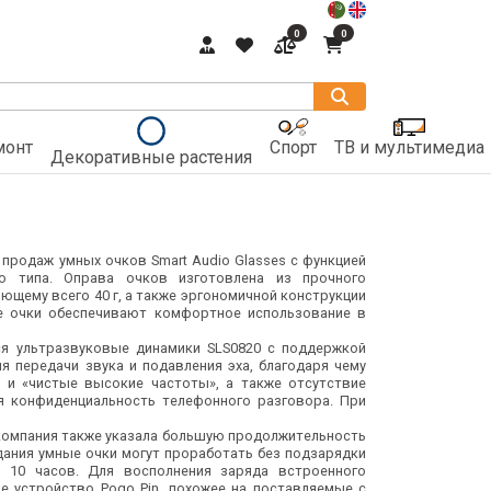
0
0
монт
Спорт
ТВ и мультимедиа
Декоративные растения
 продаж умных очков Smart Audio Glasses с функцией
го типа. Оправа очков изготовлена из прочного
ющему всего 40 г, а также эргономичной конструкции
е очки обеспечивают комфортное использование в
я ультразвуковые динамики SLS0820 с поддержкой
 передачи звука и подавления эха, благодаря чему
 и «чистые высокие частоты», а также отсутствие
я конфиденциальность телефонного разговора. При
s компания также указала большую продолжительность
ания умные очки могут проработать без подзарядки
 10 часов. Для восполнения заряда встроенного
е устройство Pogo Pin, похожее на поставляемые с