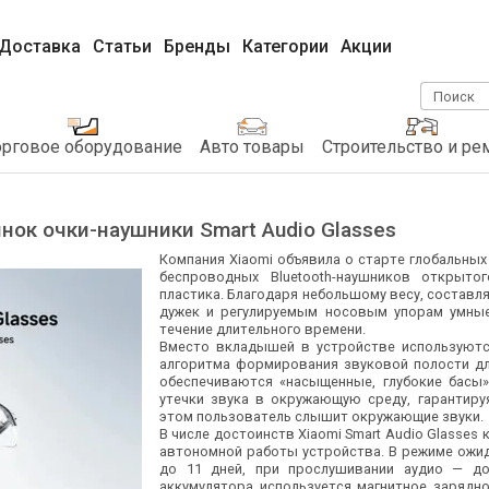
Доставка
Статьи
Бренды
Категории
Акции
Поиск
орговое оборудование
Авто товары
Строительство и ре
нок очки-наушники Smart Audio Glasses
Компания Xiaomi объявила о старте глобальных
беспроводных Bluetooth-наушников открыто
пластика. Благодаря небольшому весу, составля
дужек и регулируемым носовым упорам умны
течение длительного времени.
Вместо вкладышей в устройстве используютс
алгоритма формирования звуковой полости для
обеспечиваются «насыщенные, глубокие басы»
утечки звука в окружающую среду, гарантиру
этом пользователь слышит окружающие звуки.
В числе достоинств Xiaomi Smart Audio Glasse
автономной работы устройства. В режиме ожид
до 11 дней, при прослушивании аудио — до
аккумулятора используется магнитное зарядно